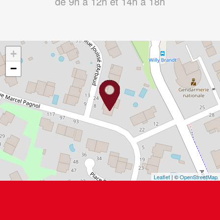
de 9h à 12h et 14h à 18h
+
−
Leaflet
| ©
OpenStreetMap