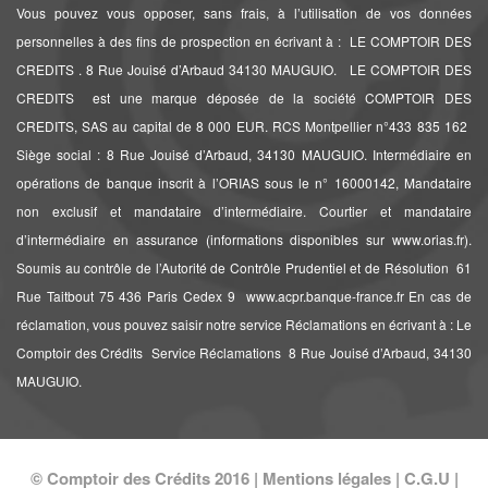
Vous pouvez vous opposer, sans frais, à l’utilisation de vos données
personnelles à des fins de prospection en écrivant à : LE COMPTOIR DES
CREDITS . 8 Rue Jouisé d’Arbaud 34130 MAUGUIO. LE COMPTOIR DES
CREDITS est une marque déposée de la société COMPTOIR DES
CREDITS, SAS au capital de 8 000 EUR. RCS Montpellier n°433 835 162 
Siège social : 8 Rue Jouisé d’Arbaud, 34130 MAUGUIO. Intermédiaire en
opérations de banque inscrit à l’ORIAS sous le n° 16000142, Mandataire
non exclusif et mandataire d’intermédiaire. Courtier et mandataire
d’intermédiaire en assurance (informations disponibles sur www.orias.fr).
Soumis au contrôle de l’Autorité de Contrôle Prudentiel et de Résolution  61
Rue Taitbout 75 436 Paris Cedex 9  www.acpr.banque-france.fr En cas de
réclamation, vous pouvez saisir notre service Réclamations en écrivant à : Le
Comptoir des Crédits  Service Réclamations  8 Rue Jouisé d’Arbaud, 34130
MAUGUIO.
© Comptoir des Crédits 2016 |
Mentions légales
|
C.G.U
|