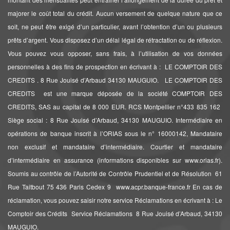
majorer le coût total du crédit. Aucun versement de quelque nature que ce
soit, ne peut être exigé d’un particulier, avant l’obtention d’un ou plusieurs
prêts d’argent. Vous disposez d’un délai légal de rétractation ou de réflexion.
Vous pouvez vous opposer, sans frais, à l’utilisation de vos données
personnelles à des fins de prospection en écrivant à : LE COMPTOIR DES
CREDITS . 8 Rue Jouisé d’Arbaud 34130 MAUGUIO. LE COMPTOIR DES
CREDITS est une marque déposée de la société COMPTOIR DES
CREDITS, SAS au capital de 8 000 EUR. RCS Montpellier n°433 835 162 
Siège social : 8 Rue Jouisé d’Arbaud, 34130 MAUGUIO. Intermédiaire en
opérations de banque inscrit à l’ORIAS sous le n° 16000142, Mandataire
non exclusif et mandataire d’intermédiaire. Courtier et mandataire
d’intermédiaire en assurance (informations disponibles sur www.orias.fr).
Soumis au contrôle de l’Autorité de Contrôle Prudentiel et de Résolution  61
Rue Taitbout 75 436 Paris Cedex 9  www.acpr.banque-france.fr En cas de
réclamation, vous pouvez saisir notre service Réclamations en écrivant à : Le
Comptoir des Crédits  Service Réclamations  8 Rue Jouisé d’Arbaud, 34130
MAUGUIO.