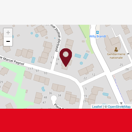
+
−
Leaflet
| ©
OpenStreetMap