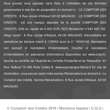
Vous pouvez vous opposer, sans frais, à l’utilisation de vos données
personnelles à des fins de prospection en écrivant à : LE COMPTOIR DES
CREDITS . 8 Rue Jouisé d’Arbaud 34130 MAUGUIO. LE COMPTOIR DES
CREDITS est une marque déposée de la société COMPTOIR DES
CREDITS, SAS au capital de 8 000 EUR. RCS Montpellier n°433 835 162 
Siège social : 8 Rue Jouisé d’Arbaud, 34130 MAUGUIO. Intermédiaire en
opérations de banque inscrit à l’ORIAS sous le n° 16000142, Mandataire
non exclusif et mandataire d’intermédiaire. Courtier et mandataire
d’intermédiaire en assurance (informations disponibles sur www.orias.fr).
Soumis au contrôle de l’Autorité de Contrôle Prudentiel et de Résolution  61
Rue Taitbout 75 436 Paris Cedex 9  www.acpr.banque-france.fr En cas de
réclamation, vous pouvez saisir notre service Réclamations en écrivant à : Le
Comptoir des Crédits  Service Réclamations  8 Rue Jouisé d’Arbaud, 34130
MAUGUIO.
© Comptoir des Crédits 2016 |
Mentions légales
|
C.G.U
|