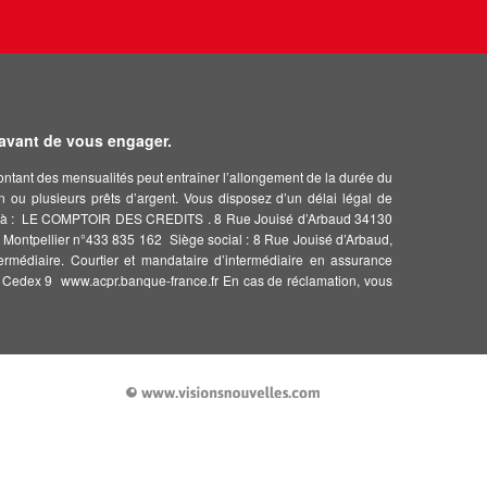
 avant de vous engager.
montant des mensualités peut entraîner l’allongement de la durée du
un ou plusieurs prêts d’argent. Vous disposez d’un délai légal de
rivant à : LE COMPTOIR DES CREDITS . 8 Rue Jouisé d’Arbaud 34130
llier n°433 835 162  Siège social : 8 Rue Jouisé d’Arbaud,
rmédiaire. Courtier et mandataire d’intermédiaire en assurance
is Cedex 9  www.acpr.banque-france.fr En cas de réclamation, vous