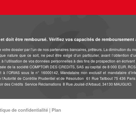
et doit être remboursé. Vérifiez vos capacités de remboursement
de votre dossier par l’un de nos partenaires bancaires, prêteurs. La diminution du 
que nature que ce soit, ne peut être exigé d’un particulier, avant l’obtention d’
ais, à l’utilisation de vos données personnelles à des fins de prospection en éc
 la société COMPTOIR DES CREDITS, SAS au capital de 8 000 EUR. RCS Montpe
à l’ORIAS sous le n° 16000142, Mandataire non exclusif et mandataire d’inte
e l’Autorité de Contrôle Prudentiel et de Résolution  61 Rue Taitbout 75 436 Par
toir des Crédits  Service Réclamations  8 Rue Jouisé d’Arbaud, 34130 MAUGUIO.
tique de confidentialité
|
Plan