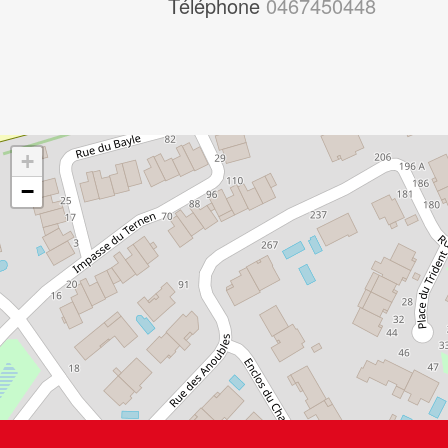
Téléphone
0467450448
+
−