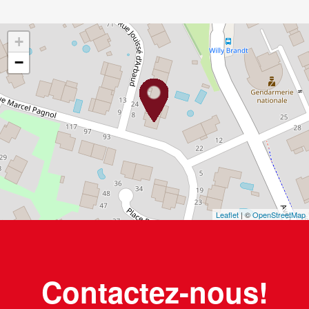
+
−
Leaflet
| ©
OpenStreetMap
Contactez-nous!