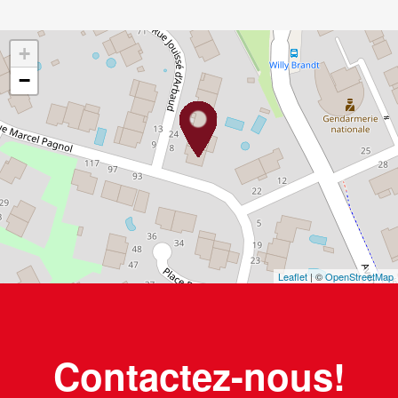
+
−
Leaflet
| ©
OpenStreetMap
Contactez-nous!