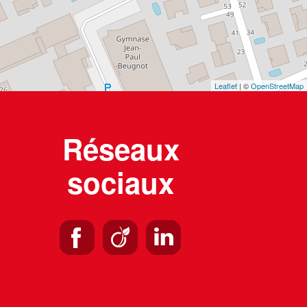
Leaflet
| ©
OpenStreetMap
Réseaux
sociaux