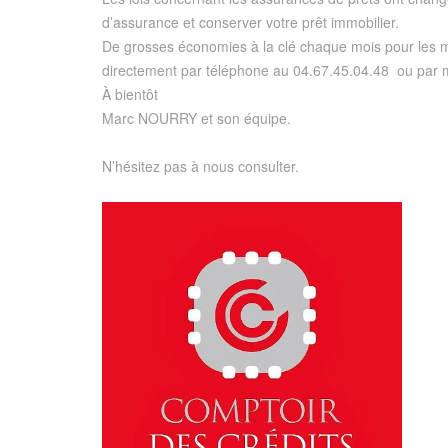
d’assurance et conserver votre prêt immobilier.
De grosses économies à la clé chaque mois pour les m
directement par téléphone au 04.67.45.04.48 ou par m
À bientôt
Marc NOURRY et son équipe.
N’hésitez pas à nous consulter.