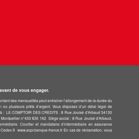
 avant de vous engager.
montant des mensualités peut entraîner l’allongement de la durée du
un ou plusieurs prêts d’argent. Vous disposez d’un délai légal de
rivant à : LE COMPTOIR DES CREDITS . 8 Rue Jouisé d’Arbaud 34130
llier n°433 835 162  Siège social : 8 Rue Jouisé d’Arbaud,
rmédiaire. Courtier et mandataire d’intermédiaire en assurance
is Cedex 9  www.acpr.banque-france.fr En cas de réclamation, vous