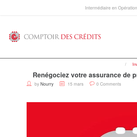
Intermédiaire en Opérati
In
Renégociez votre assurance de pr
by
Nourry
15 mars
0 Comments