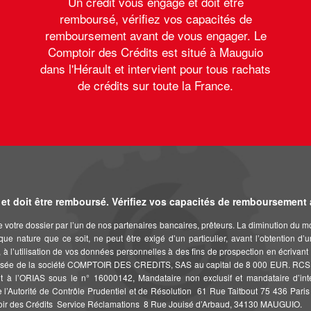
Un crédit vous engage et doit être
remboursé, vérifiez vos capacités de
remboursement avant de vous engager. Le
Comptoir des Crédits est situé à Mauguio
dans l'Hérault et intervient pour tous rachats
de crédits sur toute la France.
et doit être remboursé. Vérifiez vos capacités de remboursement
de votre dossier par l’un de nos partenaires bancaires, prêteurs. La diminution du 
que nature que ce soit, ne peut être exigé d’un particulier, avant l’obtention d’
ais, à l’utilisation de vos données personnelles à des fins de prospection en éc
 la société COMPTOIR DES CREDITS, SAS au capital de 8 000 EUR. RCS Montpe
à l’ORIAS sous le n° 16000142, Mandataire non exclusif et mandataire d’inte
e l’Autorité de Contrôle Prudentiel et de Résolution  61 Rue Taitbout 75 436 Par
toir des Crédits  Service Réclamations  8 Rue Jouisé d’Arbaud, 34130 MAUGUIO.