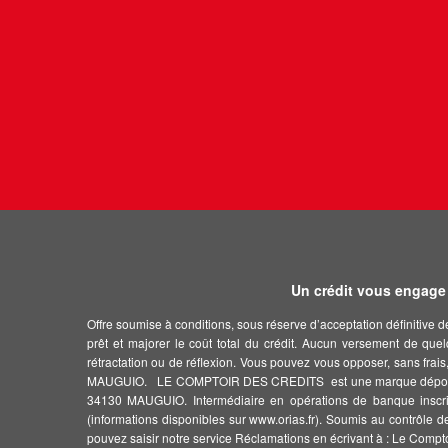
Un crédit vous engage 
Offre soumise à conditions, sous réserve d’acceptation définitive 
prêt et majorer le coût total du crédit. Aucun versement de quel
rétractation ou de réflexion. Vous pouvez vous opposer, sans fr
MAUGUIO. LE COMPTOIR DES CREDITS est une marque déposée de
34130 MAUGUIO. Intermédiaire en opérations de banque inscrit 
(informations disponibles sur www.orias.fr). Soumis au contrôle d
pouvez saisir notre service Réclamations en écrivant à : Le Comp