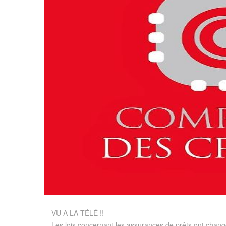
VU A LA TÉLÉ !!
Les lois concernant les assurances de prêts ont chang