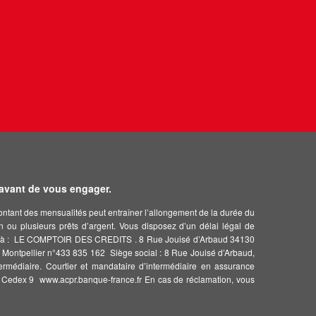
 avant de vous engager.
montant des mensualités peut entraîner l’allongement de la durée du
un ou plusieurs prêts d’argent. Vous disposez d’un délai légal de
rivant à : LE COMPTOIR DES CREDITS . 8 Rue Jouisé d’Arbaud 34130
llier n°433 835 162  Siège social : 8 Rue Jouisé d’Arbaud,
rmédiaire. Courtier et mandataire d’intermédiaire en assurance
is Cedex 9  www.acpr.banque-france.fr En cas de réclamation, vous