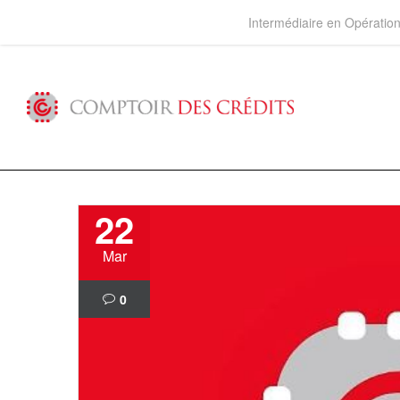
Intermédiaire en Opérati
22
Mar
0