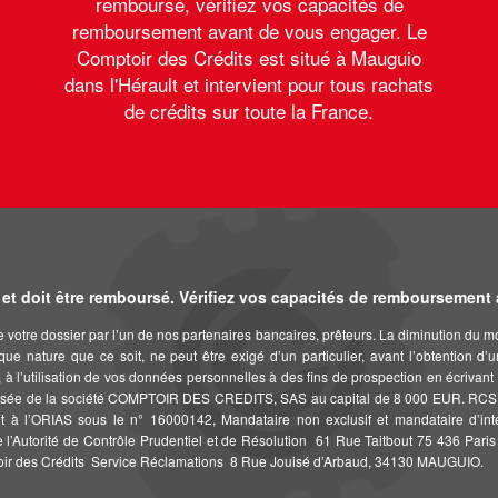
remboursé, vérifiez vos capacités de
remboursement avant de vous engager. Le
Comptoir des Crédits est situé à Mauguio
dans l'Hérault et intervient pour tous rachats
de crédits sur toute la France.
et doit être remboursé. Vérifiez vos capacités de remboursement
de votre dossier par l’un de nos partenaires bancaires, prêteurs. La diminution du 
que nature que ce soit, ne peut être exigé d’un particulier, avant l’obtention d’
ais, à l’utilisation de vos données personnelles à des fins de prospection en éc
 la société COMPTOIR DES CREDITS, SAS au capital de 8 000 EUR. RCS Montpe
à l’ORIAS sous le n° 16000142, Mandataire non exclusif et mandataire d’inte
e l’Autorité de Contrôle Prudentiel et de Résolution  61 Rue Taitbout 75 436 Par
toir des Crédits  Service Réclamations  8 Rue Jouisé d’Arbaud, 34130 MAUGUIO.