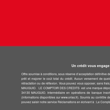
Un crédit vous engage 
Offre soumise à conditions, sous réserve d’acceptation définitive 
prêt et majorer le coût total du crédit. Aucun versement de quel
rétractation ou de réflexion. Vous pouvez vous opposer, sans fr
MAUGUIO. LE COMPTOIR DES CREDITS est une marque déposée de
34130 MAUGUIO. Intermédiaire en opérations de banque inscrit 
(informations disponibles sur www.orias.fr). Soumis au contrôle d
pouvez saisir notre service Réclamations en écrivant à : Le Comp