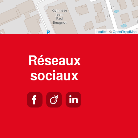
Leaflet
| ©
OpenStreetMap
Réseaux
sociaux